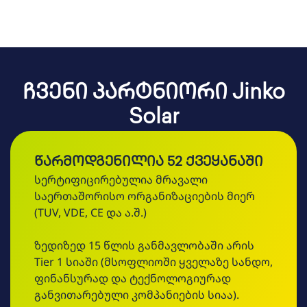
Ჩვენი Პარტნიორი Jinko
Solar
Წარმოდგენილია 52 Ქვეყანაში
სერტიფიცირებულია მრავალი
საერთაშორისო ორგანიზაციების მიერ
(TUV, VDE, CE და ა.შ.)
ზედიზედ 15 წლის განმავლობაში არის
Tier 1 სიაში (მსოფლიოში ყველაზე სანდო,
ფინანსურად და ტექნოლოგიურად
განვითარებული კომპანიების სიაა).